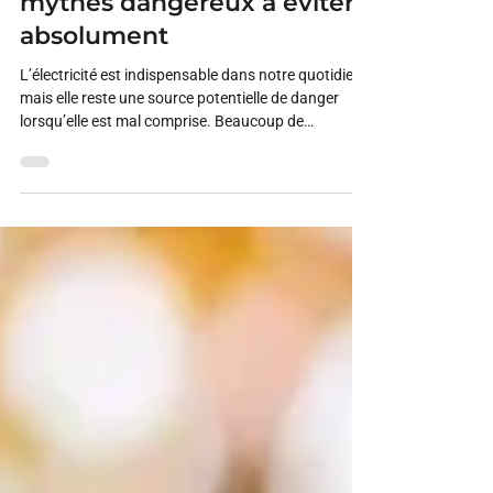
Électricité domestique : 5
mythes dangereux à éviter
absolument
L’électricité est indispensable dans notre quotidien,
mais elle reste une source potentielle de danger
lorsqu’elle est mal comprise. Beaucoup de
croyances circulent encore sur les installations
électriques et peuvent pousser à des
comportements risqués. Voici les principaux
mythes à connaître – et à éviter – pour assurer la
sécurité de votre maison. Mythe 1 : « Changer une
prise est toujours sans danger » Beaucoup pensent
qu’il suffit de couper l’interrupteur pour être à l’ab