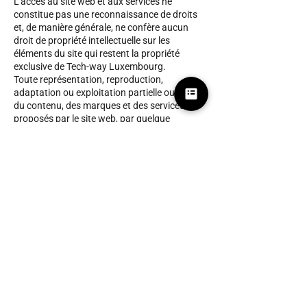
L'accès au site web et aux services ne
constitue pas une reconnaissance de droits
et, de manière générale, ne confère aucun
droit de propriété intellectuelle sur les
éléments du site qui restent la propriété
exclusive de Tech-way Luxembourg.
Toute représentation, reproduction,
adaptation ou exploitation partielle ou totale
du contenu, des marques et des services
proposés par le site web, par quelque
procédé que ce soit, sans l'autorisation
préalable, expresse et écrite de Tech-way
Luxembourg est strictement interdite et
serait susceptible de constituer une
contrefaçon engageant les responsabilités
civiles et pénales du contrefacteur. Il est
strictement interdit d'utiliser ou de reproduire
le nom "Tech-way Luxembourg" et son logo,
seuls ou associés, à quelque titre que ce soit,
et notamment à des fins publicitaires, sans
l'accord préalable et écrit de Tech-way
Luxembourg.
Politique en matière de cookies