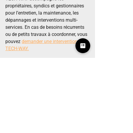
propriétaires, syndics et gestionnaires 
pour l’entretien, la maintenance, les 
dépannages et interventions multi-
services. En cas de besoins récurrents 
ou de petits travaux à coordonner, vous 
pouvez 
demander une intervention 
TECH-WAY.
Questions fréquentes sur 
la maintenance préventive 
d’un bâtiment
Qu’est-ce que la maintenance 
préventive d’un bâtiment ?
La maintenance préventive consiste à 
contrôler régulièrement un bâtiment 
pour repérer les petits problèmes avant 